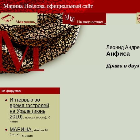
Леонид Андре
Анфиса
Драма в двух
Из форумов
Интервью во
время гастролей
на Урале (июнь
2010)
,
,
пресса (гость)
6
июля
МАРИНА
,
Анюта М
(гость)
,
5 июля