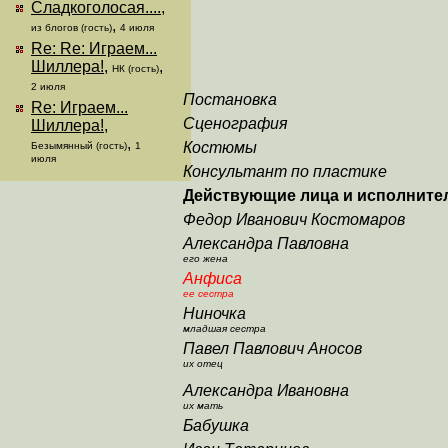
Сладкоголосая....
,
,
из блогов (гость)
4 июля
Re: Re: Играем...
Шиллера!
,
,
НК (гость)
2 июля
Постановка
Re: Играем...
Сценография
Шиллера!
,
,
Костюмы
Безымянный (гость)
1
июля
Консультант по пластике
Действующие лица и исполните
Федор Иванович Костомаров
Александра Павловна
его жена
Анфиса
ее сестра
Ниночка
младшая сестра
Павел Павлович Аносов
их отец
Александра Ивановна
их мать
Бабушка