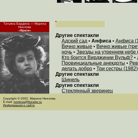
Татьяна Бардина — Марина
Неелова
«Враги»
Другие спектакли
Адский сад
•
Анфиса
•
Анфиса (
Вечно живые
•
Вечно живые (тре
ночь
•
Звезды на утреннем небе 
Кто боится Вирджинии Вульф?
•
Провинциальные анекдоты
•
Рев
делать добро
•
Три сестры (1982)
Другие спектакли
Шинель
Другие спектакли
Стеклянный зверинец
Copyright © 2002, Марина Неелова
E-mail:
neelova@theatre.ru
Информация о сайте