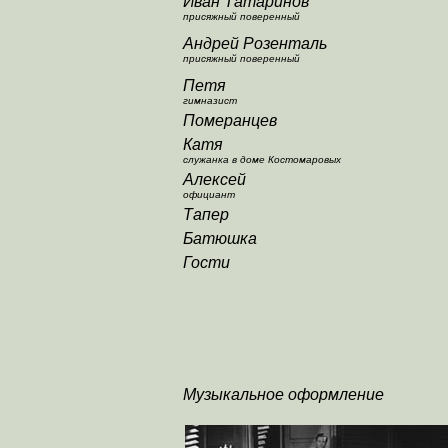
Иван Татаринов
присяжный поверенный
Андрей Розенталь
присяжный поверенный
Петя
гимназист
Померанцев
Катя
служанка в доме Костомаровых
Алексей
официант
Тапер
Батюшка
Гости
Музыкальное оформление