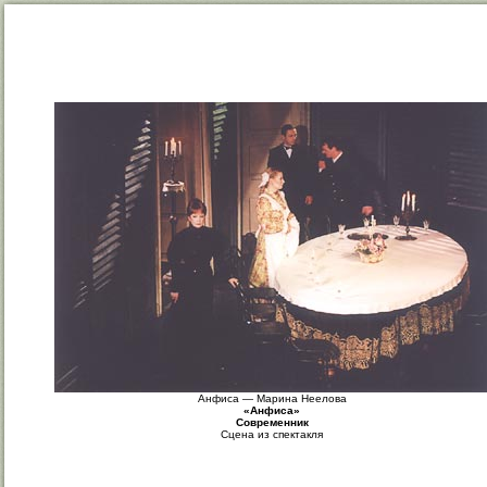
Анфиса — Марина Неелова
«Анфиса»
Современник
Сцена из спектакля