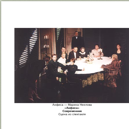
Анфиса — Марина Неелова
«Анфиса»
Современник
Сцена из спектакля