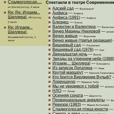
Сладкоголосая....
,
Спектакли в театре Современни
,
из блогов (гость)
4 июля
Адский сад
—
Вальтрауте
Re: Re: Играем...
Анфиса
—
Анфиса
Шиллера!
,
,
Анфиса (1991)
—
НК (гость)
Анфиса
Близнец
—
2 июля
Елена
Валентин и Валентина
—
Re: Играем...
Валентин
Вечер Марины Нееловой
—
Шиллера!
,
актри
Вечно живые
—
,
Вероника
Безымянный (гость)
1
Вечно живые (третья редакция)
июля
Вишневый сад
—
Раневская
Вишневый сад (1976)
—
Аня
Двенадцатая ночь
—
Виола
Звезды на утреннем небе (1988
Играем… Шиллера!
—
Елизавета
Из записок Лопатина
—
Ника
Крутой маршрут
—
Евгения Семеновна
Кто боится Вирджинии Вульф?
Лоренцаччо
—
Маркиза Чибо
Мы не увидимся с тобой
—
актрис
НЛО
—
Ленка
Осенняя соната
—
Шарлотта
Провинциальные анекдоты
—
Ви
Ревизор (1983)
—
Мария Антоновна
Сладкоголосая птица юности
Смерть и дева
—