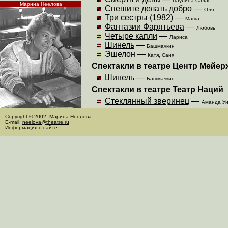
Паулина Салас
Марина Неелова
Спешите делать добро
—
Оля
Три сестры (1982)
—
Маша
Фантазии Фарятьева
—
Любовь
Четыре капли
—
Лариса
Шинель
—
Башмачкин
Эшелон
—
Катя,
Саня
Спектакли в театре Центр Мейер
Шинель
—
Башмачкин
Спектакли в театре Театр Наций
Стеклянный зверинец
—
Аманда У
Copyright © 2002, Марина Неелова
E-mail:
neelova@theatre.ru
Информация о сайте