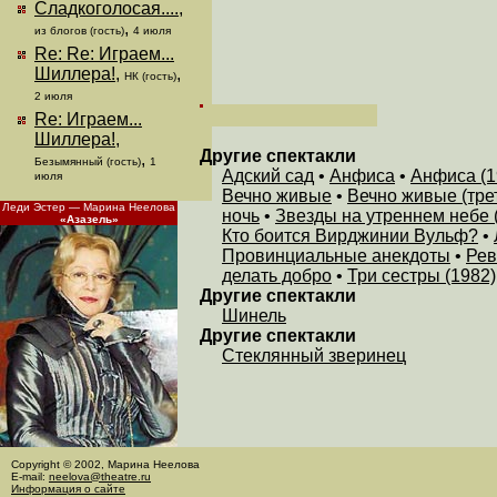
Сладкоголосая....
,
,
из блогов (гость)
4 июля
Re: Re: Играем...
Шиллера!
,
,
НК (гость)
2 июля
Re: Играем...
Шиллера!
,
Другие спектакли
,
Безымянный (гость)
1
Адский сад
•
Анфиса
•
Анфиса (1
июля
Вечно живые
•
Вечно живые (тре
Леди Эстер — Марина Неелова
ночь
•
Звезды на утреннем небе 
«Азазель»
Кто боится Вирджинии Вульф?
•
Провинциальные анекдоты
•
Рев
делать добро
•
Три сестры (1982)
Другие спектакли
Шинель
Другие спектакли
Стеклянный зверинец
Copyright © 2002, Марина Неелова
E-mail:
neelova@theatre.ru
Информация о сайте