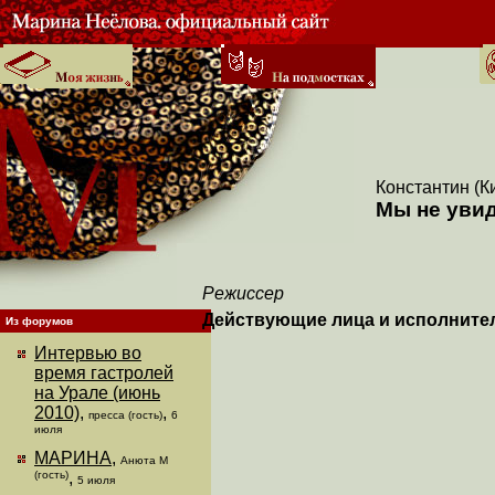
Константин (
Мы не увид
Режиссер
Действующие лица и исполните
Из форумов
Интервью во
время гастролей
на Урале (июнь
2010)
,
,
пресса (гость)
6
июля
МАРИНА
,
Анюта М
(гость)
,
5 июля