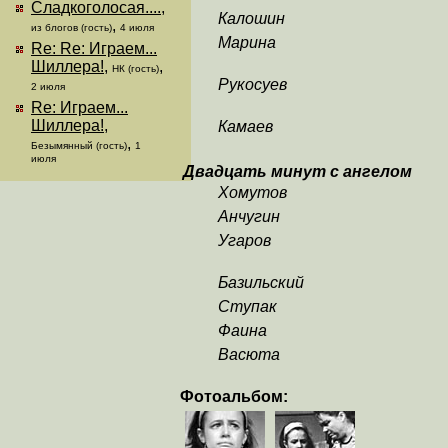
Сладкоголосая....
,
Калошин
,
из блогов (гость)
4 июля
Марина
Re: Re: Играем...
Шиллера!
,
,
НК (гость)
Рукосуев
2 июля
Re: Играем...
Шиллера!
,
Камаев
,
Безымянный (гость)
1
июля
Двадцать минут с ангелом
Хомутов
Анчугин
Угаров
Базильский
Ступак
Фаина
Васюта
Фотоальбом: