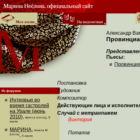
Александр Ва
Провинциа
Представлен
Пьесы:
Провинциа
Постановка
Художник
Из форумов
Композитор
Интервью во
время гастролей
Действующие лица и исполните
на Урале (июнь
Случай с метранпажем
2010)
,
,
пресса (гость)
6
Виктория
июля
МАРИНА
,
Анюта М
Потапов
(гость)
,
5 июля