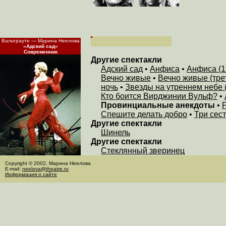
Вальтрауте — Марина Неелова
«Адский сад»
Современник
Другие спектакли
Адский сад
•
Анфиса
•
Анфиса (1
Вечно живые
•
Вечно живые (тре
ночь
•
Звезды на утреннем небе 
Кто боится Вирджинии Вульф?
•
Провинциальные анекдоты
•
Р
Спешите делать добро
•
Три сес
Другие спектакли
Шинель
Другие спектакли
Стеклянный зверинец
Copyright © 2002, Марина Неелова
E-mail:
neelova@theatre.ru
Информация о сайте