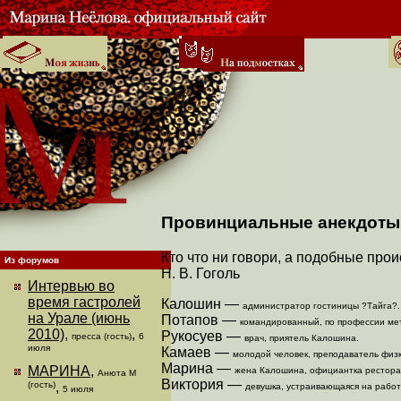
Провинциальные анекдоты
Кто что ни говори, а подобные прои
Из форумов
Н. В. Гоголь
Интервью во
время гастролей
Калошин —
администратор гостиницы ?Тайга?.
на Урале (июнь
Потапов —
командированный, по профессии ме
2010)
,
,
Рукосуев —
пресса (гость)
6
врач, приятель Калошина.
июля
Камаев —
молодой человек, преподаватель физк
Марина —
МАРИНА
,
жена Калошина, официантка рестора
Анюта М
Виктория —
(гость)
,
девушка, устраивающаяся на работ
5 июля