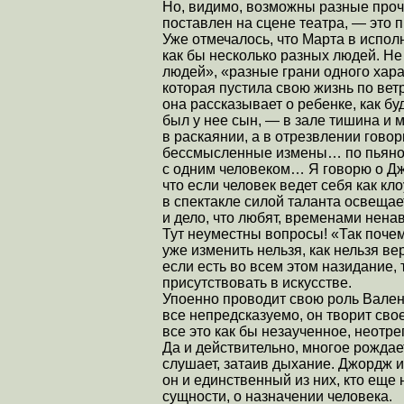
Но, видимо, возможны разные прочт
поставлен на сцене театра, — это 
Уже отмечалось, что Марта в испол
как бы несколько разных людей. Не
людей», «разные грани одного хара
которая пустила свою жизнь по ветр
она рассказывает о ребенке, как бу
был у нее сын, — в зале тишина и м
в раскаянии, а в отрезвлении гово
бессмысленные измены… по пьяном
с одним человеком… Я говорю о Д
что если человек ведет себя как кл
в спектакле силой таланта освещает
и дело, что любят, временами нена
Тут неуместны вопросы! «Так почему
уже изменить нельзя, как нельзя ве
если есть во всем этом назидание, 
присутствовать в искусстве.
Упоенно проводит свою роль Валенти
все непредсказуемо, он творит свое
все это как бы незаученное, неотр
Да и действительно, многое рождает
слушает, затаив дыхание. Джордж и
он и единственный из них, кто еще
сущности, о назначении человека.