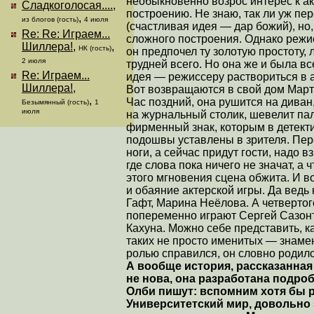
необыкновенно возрос интерес к ак
Сладкоголосая....
,
построению. Не знаю, так ли уж п
,
из блогов (гость)
4 июля
(счастливая идея — дар божий), но
Re: Re: Играем...
сложного построения. Однако режи
Шиллера!
,
,
НК (гость)
он предпочел ту золотую простоту,
2 июля
трудней всего. Но она же и была в
Re: Играем...
идея — режиссеру раствориться в а
Шиллера!
,
Вот возвращаются в свой дом Марта
,
Час поздний, она рушится на диван
Безымянный (гость)
1
июля
на журнальный столик, шевелит пал
фирменный знак, которым в детекти
подошвы уставлены в зрителя. Пер
ноги, а сейчас придут гости, надо 
где слова пока ничего не значат, а
этого мгновения сцена обжита. И 
и обаяние актерской игры. Да ведь
Гафт, Марина Неёлова. А четвертог
попеременно играют Сергей Сазонть
Кахуна. Можно себе представить, 
таких не просто именитых — знамен
ролью справился, он словно родилс
А вообще история, рассказанная
не нова, она разработана подроб
Олби пишут: вспомним хотя бы 
Университетский мир, довольно 