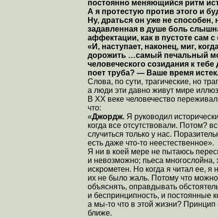
постоянно меняющийся ритм ист
А я протестую против этого и бу
Ну, драться он уже не способен, 
задавленная в душе боль слышна
аффектации, как в пустоте сам с
«И, наступает, наконец, миг, когд
дорожить …самый печальный моме
человеческого созидания к тебе 
поет труба? — Ваше время истек
Слова, по сути, трагические, но тр
а люди эти давно живут мире иллюз
В XX веке человечество переживал
что:
«
Джордж.
Я руководил исторически
когда все отсутствовали. Потом? 
случиться только у нас. Поразитель
есть даже что-то неестественное».
Я ни в коей мере не пытаюсь пере
и невозможно; пьеса многослойна
искрометен. Но когда я читал ее, я
их не было жаль. Потому что можно
объяснять, оправдывать обстоятель
и беспринципность, и постоянные к
а мы-то что в этой жизни? Принцип 
ближе.