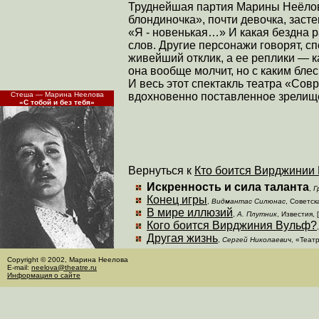
Труднейшая партия Марины Неёлов
блондиночка», почти девочка, засте
«Я - новенькая…» И какая бездна ра
слов. Другие персонажи говорят, с
живейший отклик, а ее реплики — 
она вообще молчит, но с каким бле
И весь этот спектакль театра «Со
вдохновенно поставленное зрелищ
Стеша — Марина Неелова
«С тобой и без тебя»
Вернуться к
Кто боится Вирджинии
Искренность и сила таланта
,
Г
Конец игры
,
Видмантас Силюнас
, Советск
В мире иллюзий
,
А. Плутник
, Известия, 
Кого боится Вирджиния Вульф?
Другая жизнь
,
Сергей Николаевич
, «Теат
Copyright © 2002, Марина Неелова
E-mail:
neelova@theatre.ru
Информация о сайте