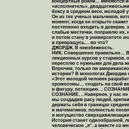
концертные рояли… Меняются ис
«исполнитель», двадцативосьми
боксу в среднем весе, молодой 
Он из тех ученых мальчиков, кот
момент, когда он открыто скаже
постепенно входить в доверие, 
слабые местечки, поправлю их, н
и потом стану в университете з
и превращусь… во что?
ДЖОРДЖ. В неизбежность.
НИК. Совершенно правильно… В
лекционных курсов у стариков,
пересплю с нужными для дела 
Впрочем, только ли американск
истории? В монологах Джорджа 
«Этот молодой человек разрабат
хромосомы… создать на свой вку
и фигуру, потенцию. .. СОЗНАНИЕ
СОЗНАНИЕ. .. Наверное, у нас не
мы создадим расу людей, крепк
держать себя в границах среднев
и математиков, полностью посв
и могущество сверхцивилизации.
История станет однообразной, л
человеческое „я“, а вместе со 