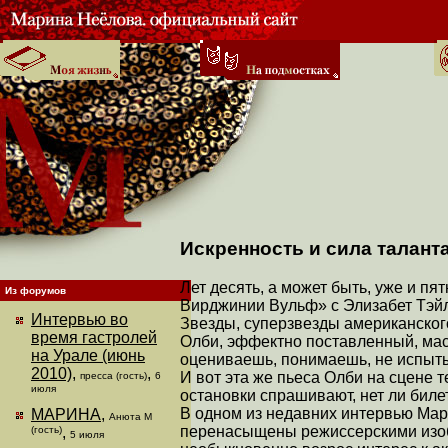
Искренность и сила талант
Лет десять, а может быть, уже и пя
Из форумов
Вирджинии Вульф» с Элизабет Тэйл
Интервью во
Звезды, суперзвезды американског
время гастролей
Олби, эффектно поставленный, мас
на Урале (июнь
оцениваешь, понимаешь, не испыт
2010)
,
,
И вот эта же пьеса Олби на сцене 
пресса (гость)
6
июля
остановки спрашивают, нет ли биле
В одном из недавних интервью Марк
МАРИНА
,
Анюта М
перенасыщены режиссерскими изоб
(гость)
,
5 июля