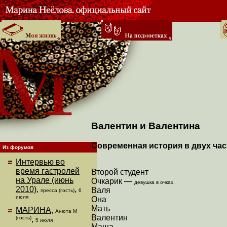
Валентин и Валентина
Современная история в двух час
Из форумов
Интервью во
время гастролей
Второй студент
на Урале (июнь
Очкарик —
девушка в очках.
2010)
,
,
Валя
пресса (гость)
6
июля
Она
Мать
МАРИНА
,
Анюта М
Валентин
(гость)
,
5 июля
Маша