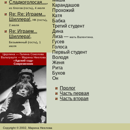
Сладкоголосая....
,
Карандашов
,
из блогов (гость)
4 июля
Прохожий
Re: Re: Играем...
Катя
Шиллера!
,
,
Бабка
НК (гость)
Третий студент
2 июля
Дина
Re: Играем...
Лиза —
Шиллера!
,
мать Валентина.
Гусев
,
Безымянный (гость)
1
Голоса
июля
Первый студент
Церлина — Галина Соколова
Володя
Вальтрауте — Марина Неелова
«Адский сад»
Женя
Современник
Рита
Бухов
Он
Пролог
Часть первая
Часть вторая
Copyright © 2002, Марина Неелова