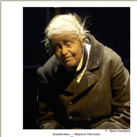
© Ирина Каледина
Башмачкин — Марина Неелова