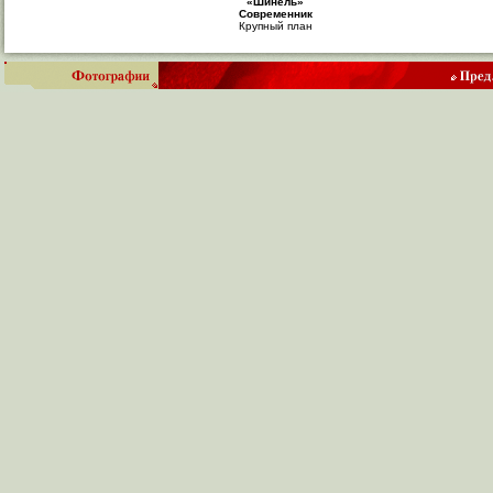
«Шинель»
Современник
Крупный план