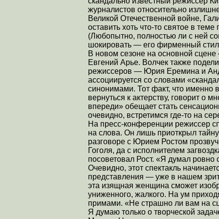
скандально известный режиссер Ки
журналистов относительно излишне
Великой Отечественной войне, Гали
оставить хоть что-то святое в тем
(Любопытно, полностью ли с ней с
шокировать — его фирменный стил
В новом сезоне на основной сцене
Евгений Арье. Волчек также подел
режиссеров — Юрия Еремина и Анд
ассоциируется со словами «скандал
синонимами. Тот факт, что именно 
вернуться к актерству, говорит о 
впереди» обещает стать сенсационн
очевидно, встретимся где-то на се
На пресс-конференции режиссер с
на слова. Он лишь приоткрыл тайну
разговоре с Юрием Ростом прозвуча
Гоголя, да с исполнителем загвозд
посоветовал Рост. «Я думал ровно
Очевидно, этот спектакль начинает
представления — уже в нашем зрит
эта изящная женщина сможет изобр
униженного, жалкого. На ум прихо
примами. «Не страшно ли вам на сц
Я думаю только о творческой задач