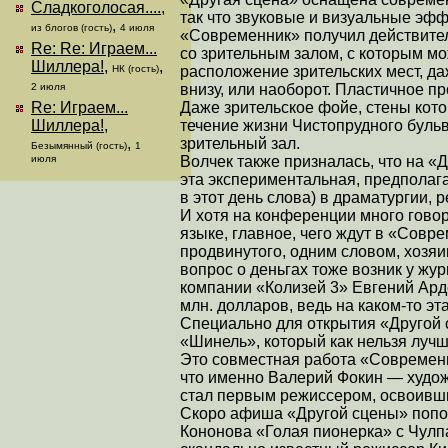
Сладкоголосая....
,
так что звуковые и визуальные эфф
,
из блогов (гость)
4 июля
«Современник» получил действите
Re: Re: Играем...
со зрительным залом, с которым мо
Шиллера!
,
,
расположение зрительских мест, да
НК (гость)
внизу, или наоборот. Пластичное п
2 июля
Даже зрительское фойе, стены кот
Re: Играем...
течение жизни Чистопрудного бульв
Шиллера!
,
зрительный зал.
,
Безымянный (гость)
1
Волчек также призналась, что на «
июля
эта экспериментальная, предполаг
в этот день слова) в драматургии, 
И хотя на конференции много гово
языке, главное, чего ждут в «Совр
продвинутого, одним словом, хозяи
вопрос о деньгах тоже возник у жу
компании «Колизей 3» Евгений Ард
млн. долларов, ведь на каком-то эт
Специально для открытия «Другой 
«Шинель», который как нельзя лучш
Это совместная работа «Современн
что именно Валерий Фокин — худо
стал первым режиссером, освоивши
Скоро афиша «Другой сцены» попо
Кононова «Голая пионерка» с Чулпа