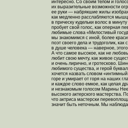
интересно. Со своим телом и голос
их выразительные возможности огр
ее руки — набрякшие жилы изобра
как медленно расслабляются мышцы
в прическу кудельки волос в минут
пробует свой голос, как оперная п
любимые слова «Милостивый госуда
мы знакомимся с иной, более крас
поэт своего дела и трудоголик, как
в душе человека — наверное, этого
А что самое высокое, как не любов
любит свою мечту, как живое суще
и очень лирично, и гротесково. Ши
любимого существа, и герой буквал
хочется назвать словом «интимный
горе и умирает от горя на наших гл
и каждое слово емкое, как целая д
и незнакомым голосом Марины Неел
высокого актерского мастерства. По
что актриса мастерски перевоплоща
значит быть неточным. Мы наблюда