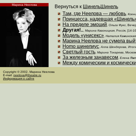
Марина Неелова
Вернуться к
Шинель
Шинель
Там, где Неелова — любовь
,
Ксен
Принцесса, надевшая «Шинель
На пределе эмоций
,
Ольга Фукс
, Вече
Другая!..
,
Марина Квасницкая
, Россiя, [14-1
Модель «унисекс»
,
Наталия Каминская
Марина Неелова не сумела вый
Homo шинелиус
,
Алла Шендерова
, Итог
Светлый гость
,
Марина Токарева
, Москов
За железным занавесом
,
Елена Ямп
Между комическим и космическ
Copyright © 2002, Марина Неелова
E-mail:
neelova@theatre.ru
Информация о сайте