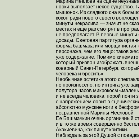
Марина Неелова на сцене неузнава
норки выползает некое существо. Т
мышонок. Из сладкого сна в большо
кокон ради нового своего воплощени
минуты некрасива — значит не сказ
местах и еще раз смотрят в програ
не предполагает. В первые минуты 
досады. Световая партитура организ
форма башмака или морщинистая к
персонажа, чем его лицо: таков же
уже содержание. Помимо кинематог
который призван изображать внешни
коварный Санкт-Петербург, который
человека и бросить».
Необычная эстетика этого спектак
не произнесено, но интрига уже за
полутора часов микрокосм «малень
и не всегда человека, порой почти 
с напряжением ловит в сценически
абсолютно мужские ноги в бесфор
несравненной Марины Нееловой.
Ее Башмачкин очень органичный ст
и в то же время совершенно бесте
Акакиевича, как пишут критики.
Наблюдать за этой Душой с повадк