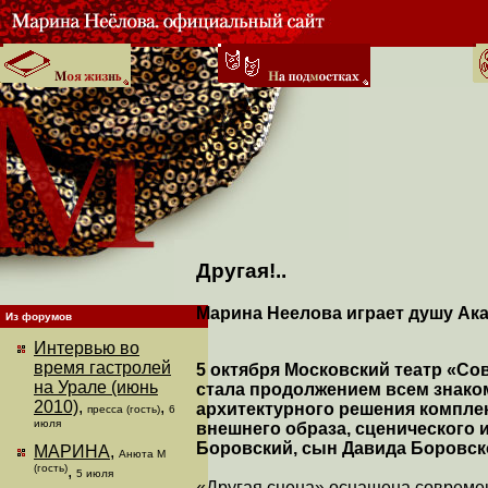
Другая!..
Марина Неелова играет душу Ак
Из форумов
Интервью во
время гастролей
5 октября Московский театр «Со
на Урале (июнь
стала продолжением всем знаком
2010)
,
,
архитектурного решения комплек
пресса (гость)
6
июля
внешнего образа, сценического
Боровский, сын Давида Боровско
МАРИНА
,
Анюта М
(гость)
,
5 июля
«Другая сцена» оснащена современ