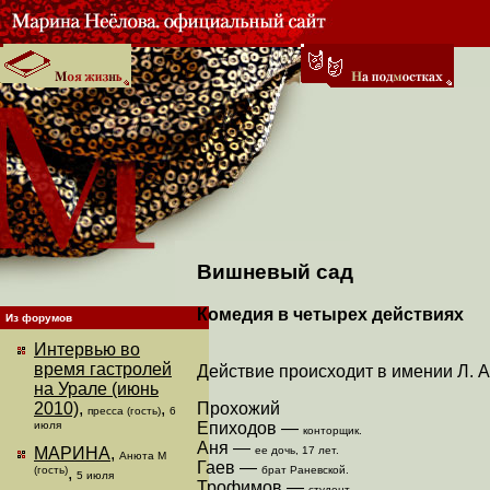
Вишневый сад
Комедия в четырех действиях
Из форумов
Интервью во
время гастролей
Действие происходит в имении Л. А
на Урале (июнь
Прохожий
2010)
,
,
пресса (гость)
6
Епиходов —
июля
конторщик.
Аня —
ее дочь, 17 лет.
МАРИНА
,
Анюта М
Гаев —
брат Раневской.
(гость)
,
5 июля
Трофимов —
студент.