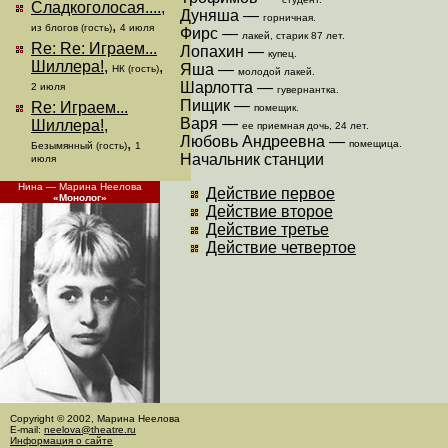
Сладкоголосая....
,
Дуняша —
горничная.
,
из блогов (гость)
4 июля
Фирс —
лакей, старик 87 лет.
Re: Re: Играем...
Лопахин —
купец.
Шиллера!
,
,
Яша —
НК (гость)
молодой лакей.
Шарлотта —
2 июля
гувернантка.
Пищик —
Re: Играем...
помещик.
Варя —
Шиллера!
,
ее приемная дочь, 24 лет.
Любовь Андреевна —
,
помещица.
Безымянный (гость)
1
Начальник станции
июля
Нина — Марина Неелова
Действие первое
«Монолог»
Действие второе
Действие третье
Действие четвертое
Copyright © 2002, Марина Неелова
E-mail:
neelova@theatre.ru
Информация о сайте