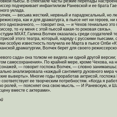
овкой пьесы. В спектакле часты резкие перепады настроени
иссер подчеркивает инфантилизм Раневской и ее брата Гае
ного уклада.
олчек, — весьма жесткий, нервный и парадоксальный, но л
ежиссера, как и для драматурга, в пьесе нет ни героев, ни 
его однозначного, — говорит она, — и Чехов гениально это
ссер, то «у меня с этой пьесой какая-то роковая связь».
-студии МХАТ, Галина Волчек оказалась среди создателей 
трисой этого театра, который, наряду с русскими пьесами, 
ики особую известность получила ее Марта в пьесе Олби «
анской драматургии, Волчек берет для своего режиссерско
вого сада» она толком не видела ни одной другой версии;
ом самосохранения». По крайней мере, кроме Чехова, на н
сонажей, — говорит госпожа Волчек, — словно занимаешьс
тально анализировала «каждый сантиметр духовного мира ч
кие выверты». Многие годы проработав актрисой, госпожа 
соответствует ее творческим потребностям. «Когда я работ
 ролей, — поясняет она свою мысль. — И Раневскую, и Шар
сцену вместе с актерами».
ой