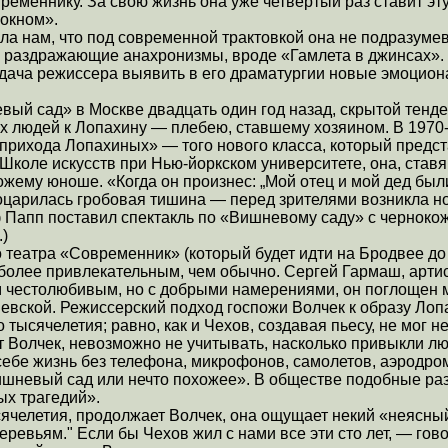
временнику. За свою жизнь она уже четвертый раз ставит эт
 окном».
ла нам, что под современной трактовкой она не подразумев
— раздражающие анахронизмы, вроде «Гамлета в джинсах».
адача режиссера выявить в его драматургии новые эмоцио
ый сад» в Москве двадцать один год назад, скрытой тенден
 людей к Лопахину — плебею, ставшему хозяином. В 1970-е
прихода Лопахиных» — того нового класса, который предста
Школе искусств при Нью-йоркском университете, она, ставя 
ему юноше. «Когда он произнес: „Мой отец и мой дед были
 воцарилась гробовая тишина — перед зрителями возникла н
 Папп поставил спектакль по «Вишневому саду» с чернокож
)
театра «Современник» (который будет идти на Бродвее до 
 более привлекательным, чем обычно. Сергей Гармаш, арти
м честолюбивым, но с добрыми намерениями, он поглощен 
евской. Режиссерский подход госпожи Волчек к образу Лопа
тысячелетия; равно, как и Чехов, создавая пьесу, не мог 
т Волчек, невозможно не учитывать, насколько привыкли лю
себе жизнь без телефона, микрофонов, самолетов, аэродро
ишневый сад или нечто похожее». В обществе подобные ра
ых трагедий».
сячелетия, продолжает Волчек, она ощущает некий «неясны
евьям." Если бы Чехов жил с нами все эти сто лет, — гов