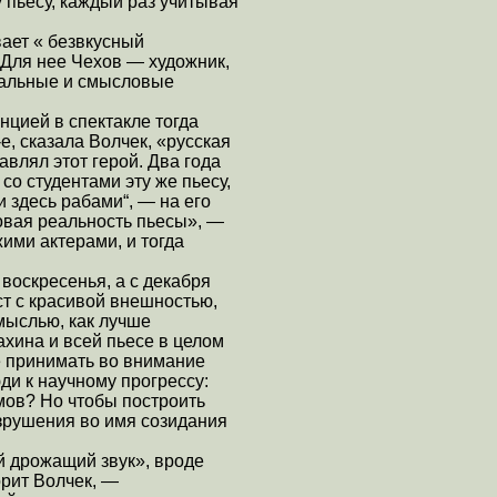
у пьесу, каждый раз учитывая
ает « безвкусный
 Для нее Чехов — художник,
нальные и смысловые
цией в спектакле тогда
, сказала Волчек, «русская
влял этот герой. Два года
со студентами эту же пьесу,
 здесь рабами“, — на его
овая реальность пьесы», —
ими актерами, и тогда
воскресенья, а с декабря
ст с красивой внешностью,
мыслью, как лучше
хина и всей пьесе в целом
не принимать во внимание
ди к научному прогрессу:
мов? Но чтобы построить
зрушения во имя созидания
й дрожащий звук», вроде
орит Волчек, —