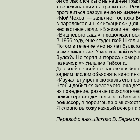
он согласился бы с нынешней тракт
к переживаниям на грани слез. Реж
противиться разрушению их жизнен
«Мой Чехов, — заявляет госпожа В
в парадоксальных ситуациях». Для р
несчастные люди. «В жизни нет нич
«Вишневого сада», продолжает режи
В 1956 году, еще студенткой Школы
Потом в течение многих лет была ак
и американские. У московской публ
Вулф?» Не теряя интереса к америк
на качелях» Уильяма Гибсона.
До своей первой постановки «Вишне
задним числом объяснять «инстинкт
«Изучая внутреннюю жизнь его пер
Чтобы добиться желаемого, она де
их поведение, разные психологичес
режиссерская деятельность больше 
режиссер, я переигрываю множество
Я словно выхожу каждый вечер на 
Перевод с английского В. Бернацк