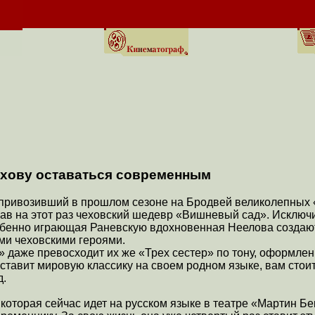
хову оставаться современным
привозивший в прошлом сезоне на Бродвей великолепных «Т
азав на этот раз чеховский шедевр «Вишневый сад». Исклю
собенно играющая Раневскую вдохновенная Неелова созда
и чеховскими героями.
 даже превосходит их же «Трех сестер» по тону, оформлен
 ставит мировую классику на своем родном языке, вам стоит
д.
которая сейчас идет на русском языке в театре «Мартин Бе