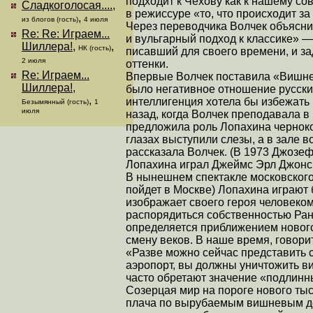
подходит к Чехову как к нашему со
Сладкоголосая....
,
в режиссуре «то, что происходит за
,
из блогов (гость)
4 июля
Через переводчика Волчек объясни
Re: Re: Играем...
и вульгарный подход к классике» 
Шиллера!
,
,
НК (гость)
писавший для своего времени, и з
2 июля
оттенки.
Re: Играем...
Впервые Волчек поставила «Вишнев
Шиллера!
,
было негативное отношение русских
,
интеллигенция хотела бы избежать 
Безымянный (гость)
1
июля
назад, когда Волчек преподавала в 
предложила роль Лопахина чернокож
глазах выступили слезы, а в зале
рассказала Волчек. (В 1973 Джозеф
Лопахина играл Джеймс Эрл Джонс.
В нынешнем спектакле московского 
пойдет в Москве) Лопахина играют
изображает своего героя человеко
распорядиться собственностью Ран
определяется приближением нового 
смену веков. В наше время, говори
«Разве можно сейчас представить 
аэропорт, вы должны уничтожить в
часто обретают значение «подлинн
Созерцая мир на пороге нового ты
плача по вырубаемым вишневым дер