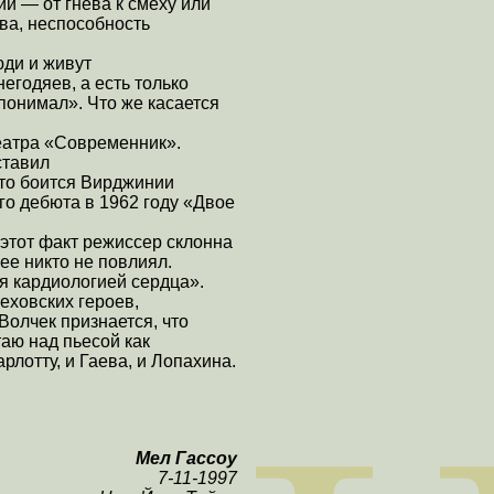
й — от гнева к смеху или
ва, неспособность
юди и живут
негодяев, а есть только
 понимал». Что же касается
театра «Современник».
ставил
Кто боится Вирджинии
го дебюта в 1962 году «Двое
 этот факт режиссер склонна
ее никто не повлиял.
я кардиологией сердца».
еховских героев,
Волчек признается, что
аю над пьесой как
лотту, и Гаева, и Лопахина.
Мел Гассоу
7-11-1997