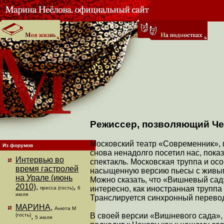
Режиссер, позволяющий Че
Московский театр «Современник», 
Из форумов
снова ненадолго посетил нас, пок
Интервью во
спектакль. Московская труппа и о
время гастролей
насыщенную версию пьесы с живым
на Урале (июнь
Можно сказать, что «Вишневый сад»
2010)
,
,
интересно, как иностранная труппа
пресса (гость)
6
июля
Транслируется синхронный перево
МАРИНА
,
Анюта М
В своей версии «Вишневого сада», 
(гость)
,
5 июля