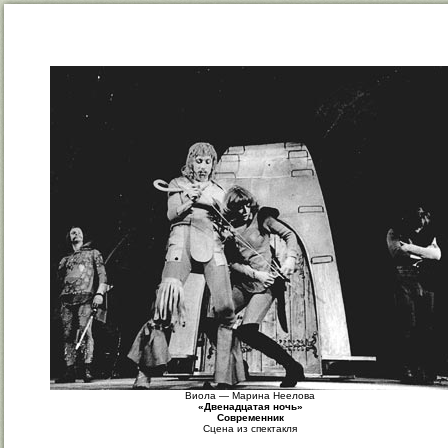
Виола — Марина Неелова
«Двенадцатая ночь»
Современник
Сцена из спектакля