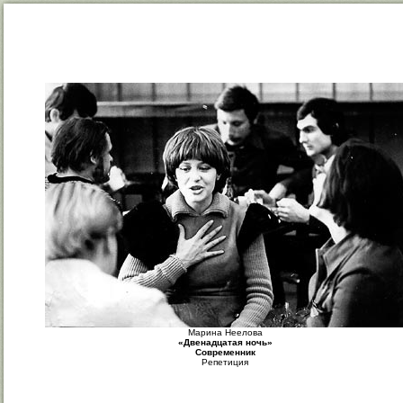
Марина Неелова
«Двенадцатая ночь»
Современник
Репетиция