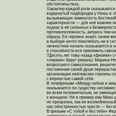
обстоятельствах.
Характер каждой роли сказывается и
вздернутый подбородок у Нины в «
вызывающая замкнутость Костиной
характерности — для неё важнее вс
подчас в её склонных к безмерност
противоположность, актриса тем не 
образа. Ее героини знают, зачем жив
в выборе ничто поколебать не в сил
личностное начало сказывается в 
в способности все преломить сквоз
?Десять лет тому назад «физики» 
«лирики» берут реванш: Марина Н
возросшего самосознания, решите
постижения своей души перерастае
организация неёловских героинь с
с верностью самой себе.
В телефильме «Между небом и земл
оказывается по существу несовмес
во всем половинчатым, не умеющим
к женщине. Не в пример ему Мика ц
не призрачна, как ее возлюбленный
нас обостренностью чувств — без 
В фильме «С тобой и без тебя» Фед
непрошеных гостей, приехавших из 