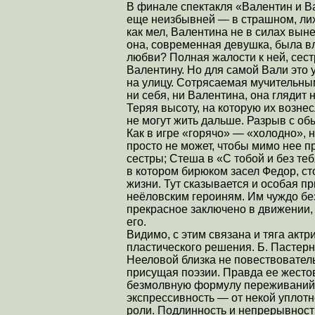
В финале спектакля «Валентин и В
еще неизбывней — в страшном, лих
как мел, Валентина не в силах выне
она, современная девушка, была в
любви? Полная жалости к ней, сес
Валентину. Но для самой Вали это 
на улицу. Сотрясаемая мучительны
ни себя, ни Валентина, она глядит
Теряя высоту, на которую их возне
не могут жить дальше. Разрыв с об
Как в игре «горячо» — «холодно»,
просто не может, чтобы мимо нее 
сестры; Стеша в «С тобой и без теб
в котором бирюком засел Федор, с
жизни. Тут сказывается и особая п
неёловским героиням. Им чуждо без
прекрасное заключено в движении, 
его.
Видимо, с этим связана и тяга актр
пластического решения. Б. Пастер
Нееловой близка не повествователь
присущая поэзии. Правда ее жестов
безмолвную формулу переживаний
экспрессивность — от некой уплот
роли. Подлинность и непрерывност