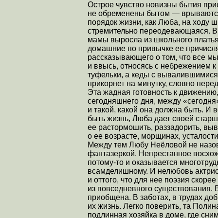
Острое чувство новизны бытия при
не обременены бытом — врываются
порядок жизни, как Люба, на ход
стремительно переодевающаяся. Вр
мамы выросла из школьного платья,
домашние по привычке ее причисля
рассказывающего о том, что все мы
и ввысь, относясь с небрежением 
туфельки, а кеды с вывалившимися
прикорнет на минутку, словно пере
Эта жадная готовность к движению,
сегодняшнего дня, между «сегодня»
и такой, какой она должна быть. И 
быть жизнь, Люба дает своей стар
ее растормошить, раззадорить, вы
о ее возрасте, морщинах, усталости
Между тем Любу Неёловой не назов
фантазеркой. Непрестанное восхож
потому-то и оказывается многотрудн
всамделишному. И нелюбовь актрис
и оттого, что для нее поэзия скоре
из повседневного существования. В
приобщена. В заботах, в трудах до
их жизнь. Легко поверить, та Пол
подлинная хозяйка в доме, где сн