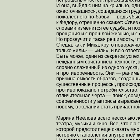
И она, выйдя с ним на крыльцо, о
ожесточившихся, сошедшихся грудь 
пожалеет его по-бабьи — ведь убью
к Федору, отрешенно скажет: «Увез 
словами изменится ее судьба, и поэ
прощания и с прошлой жизнью, и с 
Но прозвучит и такая решимость, чт
Стеша, как и Мика, круто поворачив
только «или» — «или», и всю ответ
Быть может, один из секретов успех
нежданным сочетанием нежности, же
словно слаженный из одного куска,
и противоречивость. Они — ранимы
причина емкости образов, созданных
существенные процессы, происход
противопоказано потребительство, 
отличительная черта — поиск, сози
современности у актрисы выражает
новому, в желании стать причастно
Марина Неёлова всего несколько ле
театра, музыки и кино. Все, что ею 
которой предстоит еще сказать мно
историю становления внутренней ж