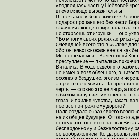
«подводная» часть у Неёловой чре
впечатляюще выразительны.
В спектакле «Вечно живые» Верони
подарок пропавшего без вести Бори
отчаяния сконцентрировалась в это
не оторвешь от игрушки — она ухва
?Во многих своих ролях актриса «д
Очевидней всего это в «Слове для
обстоятельств» оказывается как бы
Мы встречаемся с Валентиной Кости
преступление — пыталась покончит
Виталика. В ходе судебного разбир
не измена возлюбленного, а низост
осознала бездушие, эгоизм и черств
а просто нечем жить. На протяжен
черты — словно это не лицо, а пос
о былом нарушает мертвенность е
глаза, и прилив чувства, накатывая
нее все по-прежнему дорого?
Валя создала образ своего возлюбл
на их общее будущее. Оттого-то адв
потому что говорят о разных Витал
беспардонному и безжалостному рас
ее воображением. Когда реальный 