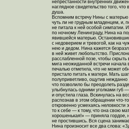
непрестанности внутренних движени
наглядное свидетельство того, что
душа.
Вспомним встречу Нины с матерью 
чуть ли не грудным младенцем, и, п
не питала к ней особой симпатии. 
по ночному Ленинграду, Нина на по
явившейся матерью. Остановившись
с недоверием и тревогой, как на ч
нею и дедом. Нина кажется безразл
в ней живет любопытство. Прислони
расслабленной позе, чтобы скрыть
мига неожиданной встречи начала в
печалью отметила, что не может об
пристало питать к матери. Мать ша
полуприветливо, ощутив нежданно 
что позволило бы преодолеть разд
улыбнулась одними уголками губ 
и опустила глаза. Вскинулась на в
распознав в этом обращении что-то
откровенно усмехаясь неловкости э
то к себе — к тому, что она свою ма
хорошенькая!» — приняла гордое, 
не простившись. Вся сцена занимае
Нина произносит все два слова: «Зд