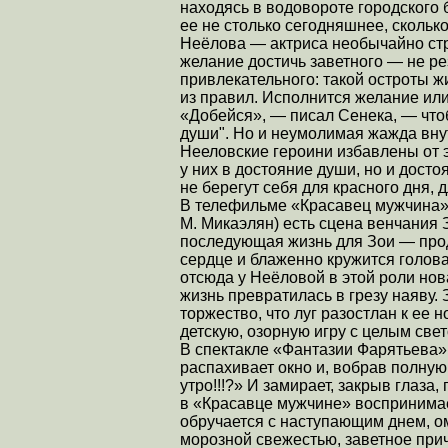
находясь в водовороте городского 
ее не столько сегодняшнее, скольк
Неёлова — актриса необычайно стр
желание достичь заветного — не рез
привлекательного: такой остроты ж
из правил. Исполнится желание или 
«Добейся», — писал Сенека, — что
души". Но и неумолимая жажда вну
Нееловские героини избавлены от 
у них в достояние души, но и дост
не берегут себя для красного дня, 
В телефильме «Красавец мужчина» 
М. Микаэлян) есть сцена венчания 
последующая жизнь для Зои — прод
сердце и блаженно кружится голова
отсюда у Неёловой в этой роли нов
жизнь превратилась в грезу наяву. 
торжество, что луг разостлан к ее 
детскую, озорную игру с целым свет
В спектакле «Фантазии Фарятьева»
распахивает окно и, вобрав полную
утро!!!?» И замирает, закрыв глаза
в «Красавце мужчине» воспринимает
обручается с наступающим днем, о
морозной свежестью, заветное при