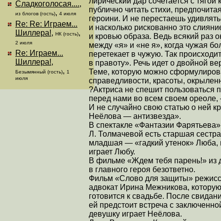
лирический дар сочетается с тягой 
Сладкоголосая....
,
публично читать стихи, предпочитая
,
из блогов (гость)
4 июля
героини. И не перестаешь удивлять
Re: Re: Играем...
и насколько рискованно это слияни
Шиллера!
,
,
НК (гость)
и кровью образа. Ведь всякий раз 
2 июля
между «я» и «не я», когда чужая бо
Re: Играем...
перетекает в чужую. Так происходи
Шиллера!
,
в правоту». Речь идет о двойной ве
,
Теме, которую можно сформулиров
Безымянный (гость)
1
июля
справедливости, красоты, окрылен
?Актриса не спешит пользоваться 
перед нами во всем своем ореоле, 
И не случайно свою статью о ней к
Неёлова — антизвезда».
В спектакле «Фантазии Фарятьева»
Л. Толмачевой есть старшая сестра
младшая — «гадкий утенок» Люба, 
играет Любу.
В фильме «Ждем тебя парень!» из д
в главного героя безответно.
Фильм «Слово для защиты» режиссе
адвокат Ирина Межникова, которую 
готовится к свадьбе. После свидан
ей предстоит встреча с заключенно
девушку играет Неёлова.