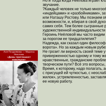
Но и тогда когда Неёлова играет кл
звучание.
?Каждый человек не только многоо
«индейцами» и «разбойниками», за
или Наташу Ростову. Мы познаем о
возможности, и, вбирая в свой дух
самих себя. Тем более сыгранные
художественной индивидуальности 
Героинь Неёловой мы часто видим н
за порогом ее тридцатилетия?
Надежда, как сказал один философ,
ворота». Но за каждым новым рубе
Не грозит ли верность своей теме 
Аня Позднякова — Марина
Неелова
приверженностью одному и тому же
«Дамы приглашают
нравственные, гражданские пробле
кавалеров»
творческом пути? Всё это вопросы,
Время, к которому, надо полагать,
с присущей ей чуткостью, с неосл
жилок», устремленностью, заставл
ее новую работу.