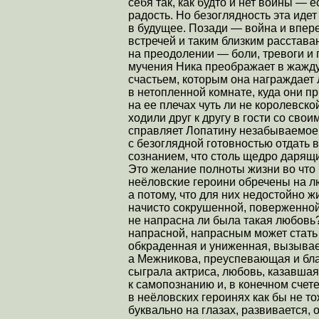
себя так, как будто и нет войны — 
радость. Но безоглядность эта идет
в будущее. Позади — война и впер
встречей и таким близким расстава
на преодолении — боли, тревоги и 
мучения Ника преображает в жажду
счастьем, которым она награждает 
в нетопленной комнате, куда они п
на ее плечах чуть ли не королевско
ходили друг к другу в гости со сво
справляет Лопатину незабываемое т
с безоглядной готовностью отдать 
сознанием, что столь щедро дарящи
Это желание полноты жизни во что б
неёловские героини обречены на лю
а потому, что для них недостойно 
начисто сокрушенной, поверженной
не напрасна ли была такая любовь?
напрасной, напрасным может стать
обкраденная и униженная, вызывае
а Межникова, преуспевающая и бла
сыграла актриса, любовь, казавшая
к самопознанию и, в конечном счет
в неёловских героинях как бы не т
буквально на глазах, развивается, 