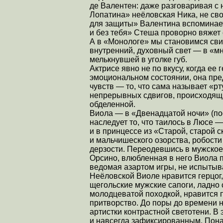
де Валентен: даже разговаривая с 
Лопатина» неёловская Ника, не сво
для защиты» Валентина вспоминает,
и без тебя» Стеша проворно вяжет 
А в «Монологе» мы становимся свид
внутренний, духовный свет — в «м
мелькнувшей в уголке губ.
Актрисе явно не по вкусу, когда ее
эмоциональном состоянии, она пре
чувств — то, что сама называет «рт
непрерывных сдвигов, происходящих
обделенной.
Виола — в «Двенадцатой ночи» (по
наследует то, что таилось в Люсе 
и в принцессе из «Старой, старой 
и мальчишеского озорства, робости
дерзости. Переодевшись в мужское 
Орсино, влюбленная в него Виола 
ведомая азартом игры, не испытыв
Неёловской Виоле нравится герцог,
щегольские мужские сапоги, ладно 
молодцеватой походкой, нравится 
притворство. До поры до времени 
артистки контрастной светотени. В 
и навсегда зафиксированным. Понач