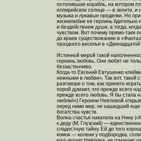
потопившая корабль, на котором п
иллирийское солнце — в зените, и 
музыка и лукавые проделки. Но при
жизнелюбие ее героинь бдительно н
и бездействием души, а тогда, когд
чувством. Вот почему прямо-таки 
до краев существованию в «Фантаз
праздного веселья в «Двенадцатой
Истинной мерой такой наполненнос
героинь любовь. Они любят не тольк
беззастенчиво.
Когда-то Евгений Евтушенко клеймил
нежными в любви». Так вот, такой с
разговоре о том, как принято играт
порой думают, что прежде всего над
прежде всего любовь. Я бы стала н
люблю!») Героини Неёловой открыв
перед ними мир, не нашедший еще 
богатства чувств.
Волна счастья накатила на Нину («
к деду (М. Глузский) — единственн
сладостную тайну. Ей до того хоро
комок — колени у подбородка, спло
кого играет Неёлова, не означает ух