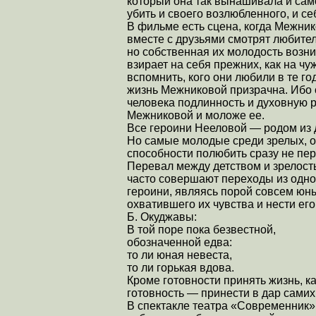
который она так вынашивала и са
убить и своего возлюбленного, и с
В фильме есть сцена, когда Межнико
вместе с друзьями смотрят любител
но собственная их молодость возни
взирает на себя прежних, как на чу
вспомнить, кого они любили в те г
жизнь Межниковой призрачна. Ибо
человека подлинность и духовную 
Межниковой и моложе ее.
Все героини Нееловой — родом из д
Но самые молодые среди зрелых, о
способности полюбить сразу не пе
Перевал между детством и зрелост
часто совершают переходы из одной
героини, являясь порой совсем юны
охватившего их чувства и нести его
Б. Окуджавы:
В той поре пока безвестной,
обозначенной едва:
то ли юная невеста,
то ли горькая вдова.
Кроме готовности принять жизнь, к
готовность — принести в дар самих
В спектакле театра «Современник»