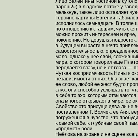
Лицо Валентины Костиной в сутоло
парень!») в людском потоке у заво
мелькнув, такое лицо оставляет чув
Героине картины Евгения Габрило
исполнилось семнадцать. В толпе 
по отношению к старшим, чуть скеп
можно прожить интересней и ярче
поколению. Но девушка-подросток,
в будущем вырасти в нечто привлек
самостоятельностью, определенно
мало, однако у нее свой, сложивши
мира, о котором говорил еще Платон
передается глазу, но и от глаза — п
Чуткая восприимчивость Нины к о
независимости от них. Она знает к
ее слово, любой ее жест будто про
слух: она способна услышать то, чт
в себе то эхо, которым отзываются 
она многое открывает в мире, ее 
Свойство это присуще едва ли не 
поставленном Г. Волчек, ее Аня, ве
погруженная в чувство, что пробуд
к самой себе, к глубинам своей пам
«предмет» роли.
Неёлова на экране и на сцене всег