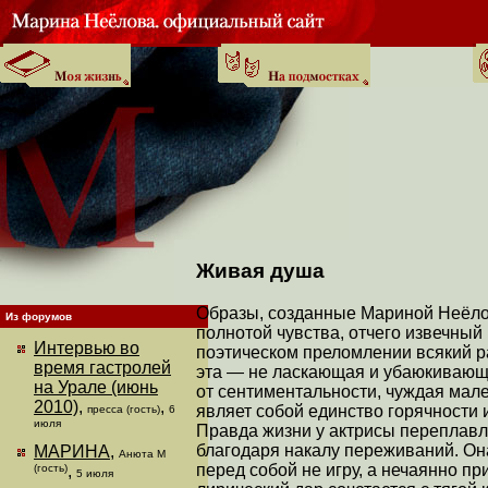
Живая душа
Образы, созданные Мариной Неёлов
Из форумов
полнотой чувства, отчего извечный 
Интервью во
поэтическом преломлении всякий р
время гастролей
эта — не ласкающая и убаюкивающа
на Урале (июнь
от сентиментальности, чуждая мал
2010)
,
,
являет собой единство горячности 
пресса (гость)
6
июля
Правда жизни у актрисы переплавл
благодаря накалу переживаний. Она
МАРИНА
,
Анюта М
перед собой не игру, а нечаянно пр
(гость)
,
5 июля