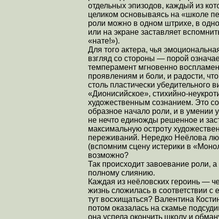
отдельных эпизодов, каждый из ко
целиком основываясь на «школе пе
роли можно в одном штрихе, в одно
или на экране заставляет вспомнит
«нате!»).
Для того актера, чья эмоциональна
взгляд со стороны — порой означае
темперамент мгновенно воспламени
проявлениям и боли, и радости, что
столь пластически убедительного в
«Дионисийское», стихийно-неукро
художественным сознанием. Это со
образное начало роли, и в умении у
не нечто единожды решенное и зас
максимальную остроту художестве
переживаний. Нередко Неёлова люб
(вспомним сцену истерики в «Монол
возможно?
Так происходит завоевание роли, а
полному слиянию.
Каждая из неёловских героинь — че
жизнь сложилась в соответствии с
тут восхищаться? Валентина Костин
потом оказалась на скамье подсуд
она успела окончить школу и обман