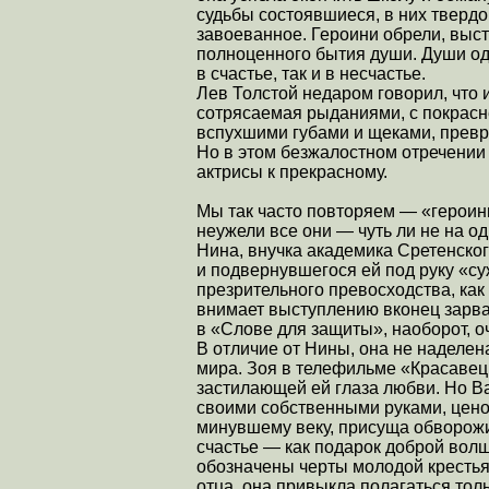
судьбы состоявшиеся, в них твердо
завоеванное. Героини обрели, выст
полноценного бытия души. Души од
в счастье, так и в несчастье.
Лев Толстой недаром говорил, что 
сотрясаемая рыданиями, с покрас
вспухшими губами и щеками, превр
Но в этом безжалостном отречении 
актрисы к прекрасному.
Мы так часто повторяем — «героини
неужели все они — чуть ли не на о
Нина, внучка академика Сретенско
и подвернувшегося ей под руку «су
презрительного превосходства, ка
внимает выступлению вконец зарв
в «Слове для защиты», наоборот, о
В отличие от Нины, она не наделе
мира. Зоя в телефильме «Красавец
застилающей ей глаза любви. Но В
своими собственными руками, цен
минувшему веку, присуща обворож
счастье — как подарок доброй волш
обозначены черты молодой кресть
отца, она привыкла полагаться то