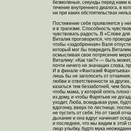
безмолвные, секунды перед нами к
течение внутреннего диалога, в кот
ни при каких обстоятельствах нельз
Постижение себя проявляется у не
и в трагизме. Способность чувство
чувствовать радость. В «Слове для
Виталик проговорился, что проводи
чтобы «задобренная» Валя отпустил
который мог бы повредить Виталико
осмысливая свое потрясение мерой 
Виталику: «Как так?» — быть может
почти ничего не значащих слова, 
И в финале «Фантазий Фарятьева» 
лишь бы не заголосить от отчаяния
любви и ответственности за других,
казаться тем беззаботней, чем бол
чтобы мама, у которой опять плохо 
из дому, и чтобы Фарятьев не догад
уходит, Люба, вскидывая руки, будт
вдогонку, вверх по лестнице, поспе
не пустить от себя. Но от такой о
дыхание и она вдруг начинает оседа
и последнее, что мы видим в это
лицо улыбку, будто мука неожиданн