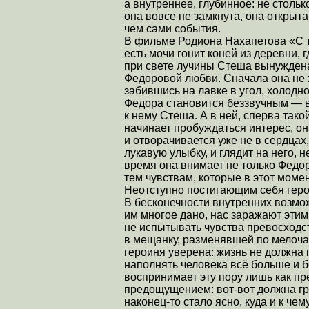
а внутреннее, глубинное: не столько
она вовсе не замкнута, она открыта
чем сами события.
В фильме Родиона Нахапетова «С т
есть мочи гонит коней из деревни, г
при свете лучины Стеша вынужден
Федоровой любви. Сначала она не 
забившись на лавке в угол, холодно
Федора становится беззвучным — ве
к нему Стеша. А в ней, сперва та
начинает пробуждаться интерес, о
и отворачивается уже не в сердцах,
лукавую улыбку, и глядит на него, н
время она внимает не только Федор
тем чувствам, которые в этот моме
Неотступно постигающим себя геро
В бесконечности внутренних возмож
им многое дано, нас заражают эти
не испытывать чувства превосходс
в мещанку, разменявшей по мелочам
героиня уверена: жизнь не должна 
наполнять человека всё больше и б
воспринимает эту пору лишь как п
предощущением: вот-вот должна гря
наконец-то стало ясно, куда и к че