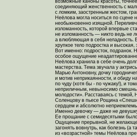
возможные каноны красоты, точнее
соединяющий женственность с маль
с ломким, заостренным жестом, гр
Неёлова могла носиться по сцене 
необыкновенно изящной. Переливча
изломанность, которой впервые ст
не изломанность — никто ведь не л
а влюбляющая в себя неладность. В
хрупкое тело подростка и высокая, 
Вот именно: подросток, подранок. Н
особое ощущение неадаптированнос
Неёлова хранила в себе очень долг
мастерства. Тема звучала у актрис
Марью Антоновну, дочку городниче
и мотив неприкаянности, и обиду на
по чуду (хотя бы - по чужаку!), и 
неприличным, невыносимо смешным
молодости». Расставаясь с темой, 
Соленцову в пьесе Рощина «Спешит
сердцем и абсолютно неприемлемы
Именно девочку — даже не девушку
Ее прощание с семидесятыми было
Ощущение прерывной, не желающей
загонять вовнутрь, как болезнь (а т
из «возрастной» темы Неёлова пре