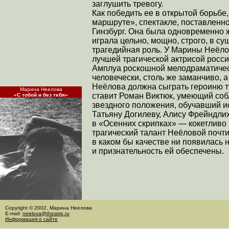
заглушить тревогу.
Как победить ее в открытой борьбе
маршруте», спектакле, поставлен
Гинзбург. Она была одновременно ж
играла цельно, мощно, строго, в с
трагедийная роль. У Марины Неёлов
лучшей трагической актрисой россий
Амплуа роскошной мелодраматическ
человечески, столь же заманчиво, 
Неёлова должна сыграть героиню т
Марина Неелова
ставит Роман Виктюк, умеющий со
«С тобой и без тебя»
звездного положения, обучавший и
Татьяну Догилеву, Алису Фрейндли
в «Осенних скрипках» — кокетливо 
трагический талант Неёловой почти
в каком бы качестве ни появилась 
и признательность ей обеспечены.
Copyright © 2002, Марина Неелова
E-mail:
neelova@theatre.ru
Информация о сайте