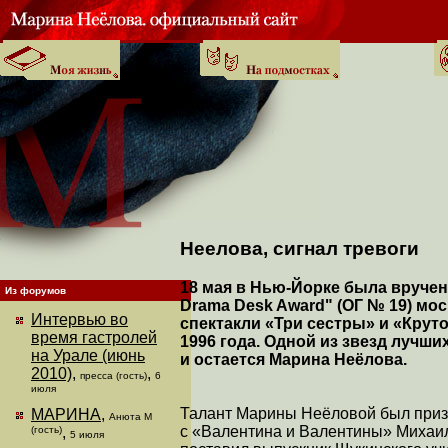
Неелова, сигнал тревоги
18 мая в Нью-Йорке была вручен
Из форумов
Drama Desk Award" (ОГ № 19) м
Интервью во
спектакли «Три сестры» и «Крут
время гастролей
1996 года. Одной из звезд лучш
на Урале (июнь
и остается Марина Неёлова.
2010)
,
,
пресса (гость)
6
июля
Талант Марины Неёловой был призна
МАРИНА
,
Анюта М
с «Валентина и Валентины» Михаил
(гость)
,
5 июля