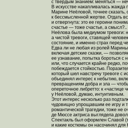
с твердым знанием: меняться — не
В искусстве накапливалась жажда 
Марине Неёловой, точнее сказать, 
к бессмысленной жертве. Отдать вс
и отвергнута: это ее героини поним
счастье — тоже счастье, а смысл?..
Неёлова была медиумом тревоги: не
а чистой тревоги, ставящей челове
состояние, и именно страх перед че
Едва ли не любая из ролей Марины 
включая детские сказки, — позволя
ее узнавание, попытка бороться с 
или, что случается крайне редко, п
побеждается стойкостью. Поразите
который шел навстречу тревоге с 
объединял интерес к небытию, вкл
превращениям добра и зла — чтобы
опереточное либретто: к «частице 
у Неёловой, думаю, интуитивным.
Этот интерес несколько раз подта
чудовищно упрощавшим ее игру и т
романтической трагедии, тоже не 
де Мюссе актриса выглядела доволь
Спектакль был оформлен Славой (
и какие костюмы он насочинял для