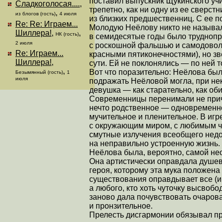
поставил выпускник Щукинского уч
Сладкоголосая....
,
трепетно, как ни одну из ее сверстн
,
из блогов (гость)
4 июля
из близких предшественниц. С ее п
Re: Re: Играем...
Молодую Неёлову никто не называл
Шиллера!
,
,
НК (гость)
в семидесятые годы было трудноп
2 июля
с роскошной фальшью и самодоволь
Re: Играем...
красными пятиконечностями), но зв
Шиллера!
,
сути. Ей не поклонялись — по ней 
,
Вот что поразительно: Неёлова был
Безымянный (гость)
1
июля
подражать Неёловой могла, при не
девушка — как старательно, как оби
Современницы перенимали не приче
нечто родственное — одновременн
мучительное и пленительное. В игр
с окружающим миром, с любимым ч
смутные излучения всеобщего недо
на неправильно устроенную жизнь.
Неёлова была, вероятно, самой не
Она артистически оправдала душев
героя, которому эта мука положена 
существования оправдывает все (и
а любого, кто хоть чуточку высвобо
заново дала почувствовать очаров
и пронзительное.
Прелесть дисгармонии обязывал пр