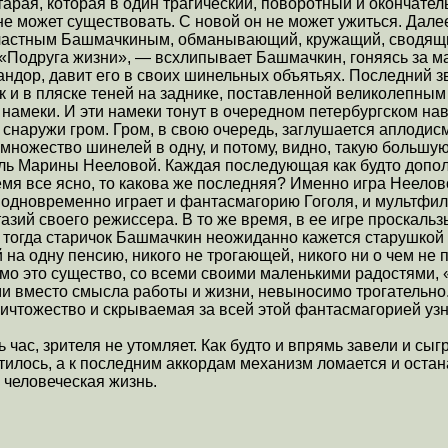
старая, которая в один трагический, поворотный и окончате
не может существовать. С новой он не может ужиться. Дале
счастным Башмачкиным, обманывающий, кружащий, сводящий
 «Подруга жизни», — всхлипывает Башмачкин, гоняясь за ма
ндор, давит его в своих шинельных объятьях. Последний зв
ак и в пляске теней на заднике, поставленной великолепны
ко намеки. И эти намеки тонут в очередном петербургском на
снаружи гром. Гром, в свою очередь, заглушается аплодис
множество шинелей в одну, и потому, видно, такую большу
ль Марины Нееловой. Каждая последующая как будто допол
мя все ясно, то какова же последняя? Именно игра Неелов
а одновременно играет и фантасмагорию Гоголя, и мультфил
азий своего режиссера. В то же время, в ее игре проскаль
и тогда старичок Башмачкин неожиданно кажется старушкой 
на одну пенсию, никого не трогающей, никого ни о чем не
мо это существо, со всеми своими маленькими радостями,
ми вместо смысла работы и жизни, невыносимо трогательно.
ничтожество и скрываемая за всей этой фантасмагорией у
 час, зрителя не утомляет. Как будто и впрямь завели и сы
тилось, а к последним аккордам механизм ломается и остан
 человеческая жизнь.