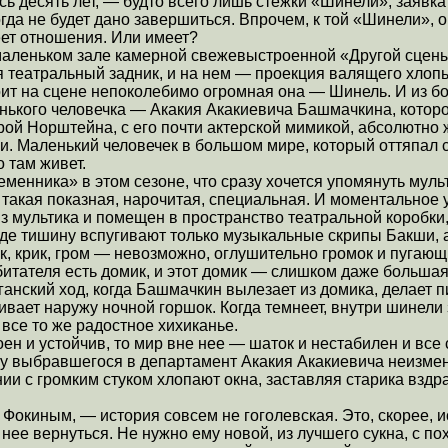
ь десять лет, — будто всего лишь стежки «Шинели», заявка 
огда не будет дано завершиться. Впрочем, к той «Шинели», о
еет отношения. Или имеет?
 маленьком зале камерной свежевыстроенной «Другой сцен
я театральный задник, и на нем — проекция валящего хлопь
оит на сцене непоколебимо огромная она — Шинель. И из 
нького человечка — Акакия Акакиевича Башмачкина, которо
ерой Норштейна, с его почти актерской мимикой, абсолютн
 Маленький человечек в большом мире, который оттяпал с
о там живет.
менника» в этом сезоне, что сразу хочется упомянуть муль
 такая показная, нарочитая, специальная. И моментальное
из мультика и помещен в пространство театральной коробки
 где тишину вспугивают только музыкальные скрипы Бакши,
ук, крик, гром — невозможно, оглушительно громок и пугающ
обитателя есть домик, и этот домик — слишком даже большая
анский ход, когда Башмачкин вылезает из домика, делает пи
вает наружу ночной горшок. Когда темнеет, внутри шинели
 все то же радостное хихиканье.
ен и устойчив, то мир вне нее — шаток и нестабилен и все 
ву выбравшегося в департамент Акакия Акакиевича неизме
нии с громким стуком хлопают окна, заставляя старика вздр
Фокиным, — история совсем не гоголевская. Это, скорее, и
нее вернуться. Не нужно ему новой, из лучшего сукна, с п