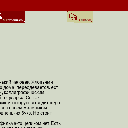
нький человек. Хлопьями
о дома, переодевается, ест,
ги, каллиграфическим
 государь». Он так
букву, которую выводит перо.
тся в своем маленьком
вненьких букв. Но стоит
ильма-то целиком нет. Есть