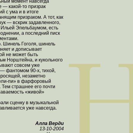
льный момент навсегда
е — какой-то призрак
 с ума и в итоге
нящим призраком. А тот, как
ук — вскрик задавленного,
м Ильей Эпельбаумом, есть
воднении, а последний писк
ментами.
ю. Шинель Гоголя, шинель
няет и дописывает
ой не может быть
ьм Норштейна, и кукольного
зывают совсем уже
— фантомом 90-х, тихой,
 просящей, незаметно
 «пи-пи» в фарфоровый
 Тем страшнее его почти
знаваемость «живой»
грали сценку в музыкальной
авливается уже навсегда.
Алла Верди
13-10-2004