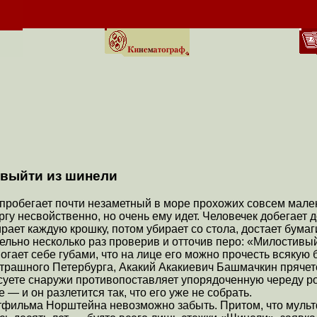
 выйти из шинели
пробегает почти незаметный в море прохожих совсем мале
ургу несвойственно, но очень ему идет. Человечек добегает д
ирает каждую крошку, потом убирает со стола, достает бума
льно несколько раз проверив и отточив перо: «Милостивый
огает себе губами, что на лице его можно прочесть всякую 
 страшного Петербурга, Акакий Акакиевич Башмачкин пряче
суете снаружи противопоставляет упорядоченную череду ро
 — и он разлетится так, что его уже не собрать.
тфильма Норштейна невозможно забыть. Притом, что мультф