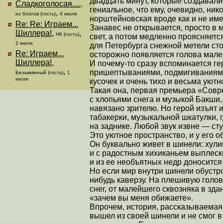
двадцать минут, которые создавалис
Сладкоголосая....
,
гениальное, что ему, очевидно, ник
,
из блогов (гость)
4 июля
норштейновская вроде как и не им
Re: Re: Играем...
Занавес не открывается, просто в
Шиллера!
,
,
НК (гость)
свет, а потом медленно проясняетс
2 июля
для Петербурга снежной метели ст
Re: Играем...
осторожно появляется голова мале
Шиллера!
,
И почему-то сразу вспоминается г
,
пришептываниями, подмигиваниями.
Безымянный (гость)
1
июля
кусочек и очень тихо и весьма уютн
Такая она, первая премьера «Совре
с хлопьями снега и музыкой Бакши,
навязано зрителю. Но герой изъят 
табакерки, музыкальной шкатулки,
на заднике. Любой звук извне — ст
Это уютное пространство, и у его 
Он буквально живет в шинели: хулиг
и с радостным хихиканьем выплески
и из ее необъятных недр доносится
Но если мир внутри шинели обустро
нибудь каверзу. На плешивую голо
снег, от малейшего сквозняка в зда
«зачем вы меня обижаете».
Впрочем, история, рассказываемая 
вышел из своей шинели и не смог в 