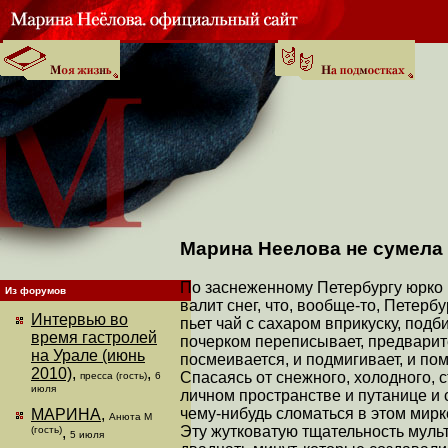
Марина Неелова не сумела
По заснеженному Петербургу юрко 
Из форумов
валит снег, что, вообще-то, Петерб
Интервью во
пьет чай с сахаром вприкуску, подб
время гастролей
почерком переписывает, предварите
на Урале (июнь
посмеивается, и подмигивает, и пом
2010)
,
,
Спасаясь от снежного, холодного,
пресса (гость)
6
июля
личном пространстве и путанице и 
чему-нибудь сломаться в этом мирке
МАРИНА
,
Анюта М
Эту жутковатую тщательность муль
(гость)
,
5 июля