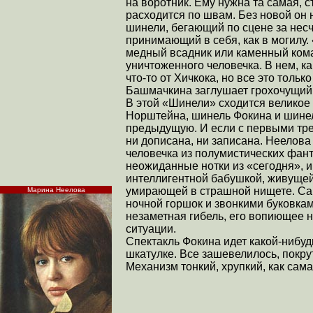
на воротник. Ему нужна та самая, 
расходится по швам. Без новой он 
шинели, бегающий по сцене за не
принимающий в себя, как в могилу.
медный всадник или каменный кома
уничтоженного человечка. В нем, к
что-то от Хичкока, но все это толь
Башмачкина заглушает грохочущий 
В этой «Шинели» сходится великое 
Норштейна, шинель Фокина и шине
предыдущую. И если с первыми тре
ни дописана, ни записана. Неелов
человечка из полумистических фант
неожиданные нотки из «сегодня», 
интеллигентной бабушкой, живущей 
умирающей в страшной нищете. Са
Марина Неелова
ночной горшок и звонкими буковка
незаметная гибель, его вопиющее 
ситуации.
Спектакль Фокина идет какой-нибудь
шкатулке. Все зашевелилось, покру
Механизм тонкий, хрупкий, как сама