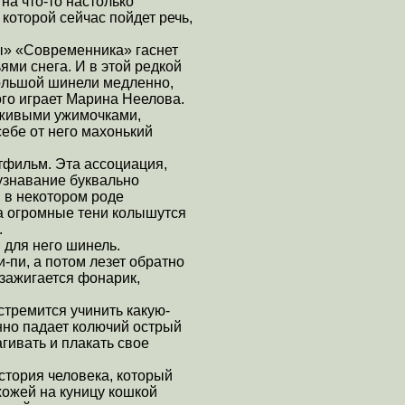
на что-то настолько
 которой сейчас пойдет речь,
ы» «Современника» гаснет
ями снега. И в этой редкой
большой шинели медленно,
го играет Марина Неелова.
о живыми ужимочками,
ебе от него махонький
тфильм. Эта ассоциация,
 узнавание буквально
, в некотором роде
 а огромные тени колышутся
.
 для него шинель.
-пи, а потом лезет обратно
 зажигается фонарик,
стремится учинить какую-
нно падает колючий острый
агивать и плакать свое
стория человека, который
охожей на куницу кошкой