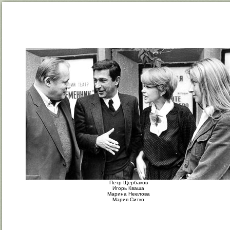
Петр Щербаков
Игорь Кваша
Марина Неелова
Мария Ситко