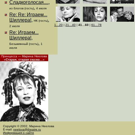
Сладкоголосая....
,
,
из блогов (гость)
4 июля
Re: Re: Играем...
Шиллера!
,
,
НК (гость)
1…20
|
21…40
|
41…60
|
61…78
2 июля
Re: Играем...
Шиллера!
,
,
Безымянный (гость)
1
июля
Принцесса — Марина Неелова
«Старая, старая сказка…»
Copyright © 2002, Марина Неелова
E-mail:
neelova@theatre.ru
Информация о сайте