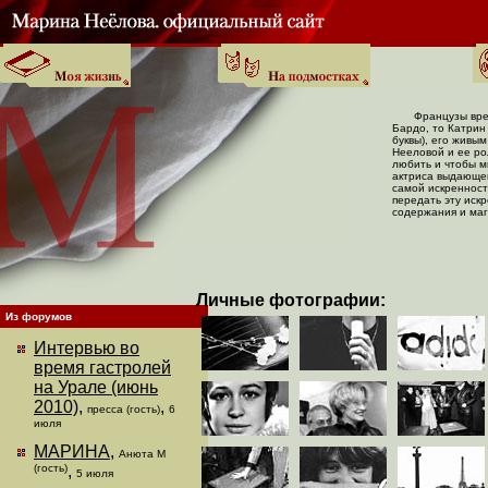
Французы вре
Бардо, то Катрин
буквы), его жив
Нееловой и ее ро
любить и чтобы м
актриса выдающег
самой искренност
передать эту иск
содержания и ма
Личные фотографии:
Из форумов
Интервью во
время гастролей
на Урале (июнь
2010)
,
,
пресса (гость)
6
июля
МАРИНА
,
Анюта М
(гость)
,
5 июля