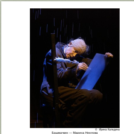
© Ирина Каледина
Башмачкин — Марина Неелова