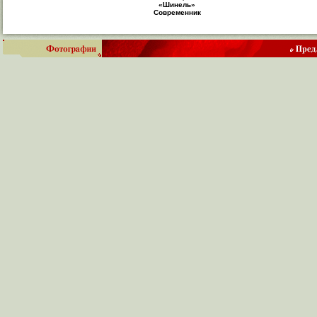
«Шинель»
Современник