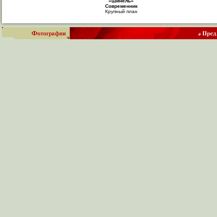
«Шинель»
Современник
Крупный план