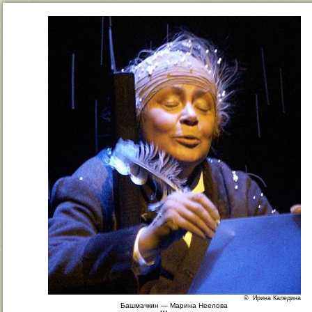
© Ирина Каледина
Башмачкин — Марина Неелова