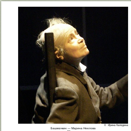
© Ирина Каледина
Башмачкин — Марина Неелова