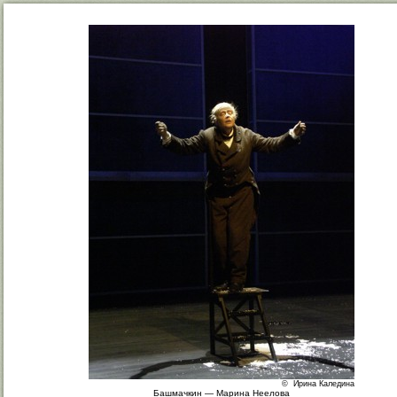
© Ирина Каледина
Башмачкин — Марина Неелова