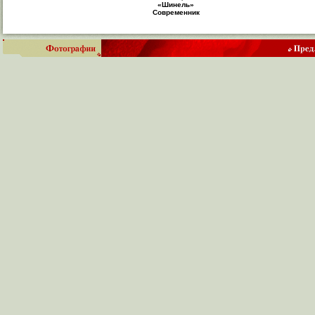
«Шинель»
Современник