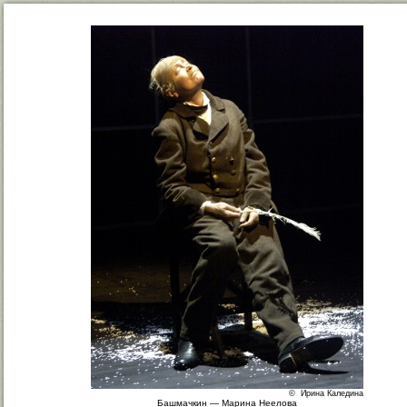
© Ирина Каледина
Башмачкин — Марина Неелова