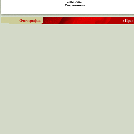
«Шинель»
Современник