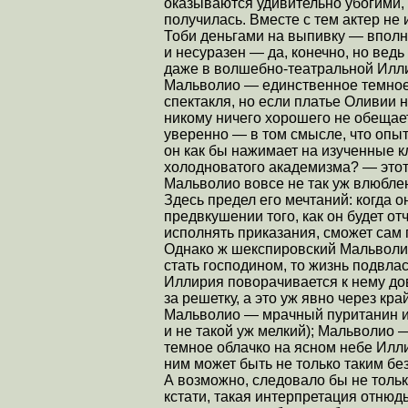
оказываются удивительно убогими, 
получилась. Вместе с тем актер не
Тоби деньгами на выпивку — вполне
и несуразен — да, конечно, но ведь
даже в волшебно-театральной Илли
Мальволио — единственное темное о
спектакля, но если платье Оливии 
никому ничего хорошего не обещает
уверенно — в том смысле, что опыт
он как бы нажимает на изученные кл
холодноватого академизма? — этот
Мальволио вовсе не так уж влюблен
Здесь предел его мечтаний: когда 
предвкушении того, как он будет от
исполнять приказания, сможет сам
Однако ж шекспировский Мальволио
стать господином, то жизнь подвла
Иллирия поворачивается к нему д
за решетку, а это уж явно через кра
Мальволио — мрачный пуританин и, 
и не такой уж мелкий); Мальволио 
темное облачко на ясном небе Иллир
ним может быть не только таким бе
А возможно, следовало бы не только
кстати, такая интерпретация отню