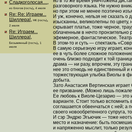
но в то же время уничтожена дист
Сладкоголосая....
,
разговорного языка. Не нужно вник
,
из блогов (гость)
4 июля
но при этом не менее поэтично из
Re: Re: Играем...
И уж, конечно, нельзя не сказать 
Шиллера!
,
,
НК (гость)
изысканны, великолепны по цвету,
2 июля
скрывает платье, тоже черное, тра
Re: Играем...
облаченным в нечто пронзительно 
Шиллера!
,
эфемерное, фантастическое. Театр
,
В этом-то и суть — спектакль «Сов
Безымянный (гость)
1
июля
В самую серьезную игру играет, ко
ее в чуть более сложное положение
очень близко подходит к той границ
драма — ни разу, впрочем, эту гра
нее это отнюдь не единственный и 
торжествующая улыбка Виолы в фин
добыта.
Зато Анастасия Вертинская играет 
ее призвание. (Можно лишь пожалет
Ее любовь к Виоле-Цезарио — это 
варианте. Стоит только вспомнить
соглашается обвенчаться с ней; а 
своего новообретенного супруга, то
И сэр Эндрю Эгьючик — тоже неотъе
место и назначение: быть посмеши
и напряженно мыслит, только резу