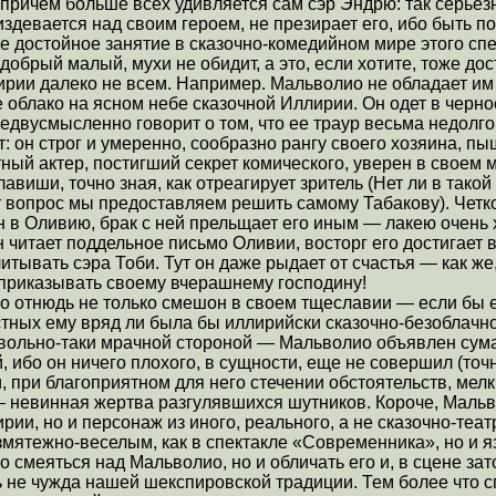
причем больше всех удивляется сам сэр Эндрю: так серьезн
 издевается над своим героем, не презирает его, ибо быть
 достойное занятие в сказочно-комедийном мире этого спе
 добрый малый, мухи не обидит, а это, если хотите, тоже до
рии далеко не всем. Например. Мальволио не обладает им
блако на ясном небе сказочной Иллирии. Он одет в черное
недвусмысленно говорит о том, что ее траур весьма недолг
: он строг и умеренно, сообразно рангу своего хозяина, пы
ный актер, постигший секрет комического, уверен в своем 
авиши, точно зная, как отреагирует зритель (Нет ли в тако
 вопрос мы предоставляем решить самому Табакову). Четко
 в Оливию, брак с ней прельщает его иным — лакею очень х
он читает поддельное письмо Оливии, восторг его достигает
читывать сэра Тоби. Тут он даже рыдает от счастья — как же
 приказывать своему вчерашнему господину!
 отнюдь не только смешон в своем тщеславии — если бы е
стных ему вряд ли была бы иллирийски сказочно-безоблачно
овольно-таки мрачной стороной — Мальволио объявлен су
й, ибо он ничего плохого, в сущности, еще не совершил (точ
при благоприятном для него стечении обстоятельств, мелки
— невинная жертва разгулявшихся шутников. Короче, Мальв
ии, но и персонаж из иного, реального, а не сказочно-теа
змятежно-веселым, как в спектакле «Современника», но и 
 смеяться над Мальволио, но и обличать его и, в сцене зат
дь не чужда нашей шекспировской традиции. Тем более что 