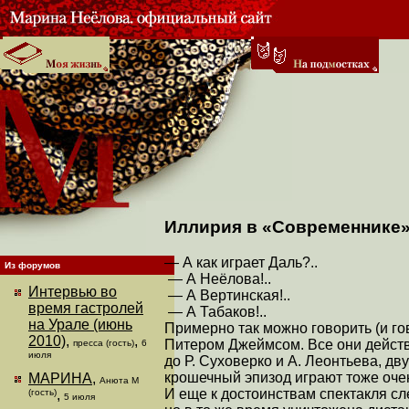
Иллирия в «Современнике
— А как играет Даль?..
Из форумов
— А Неёлова!..
Интервью во
— А Вертинская!..
время гастролей
— А Табаков!..
на Урале (июнь
Примерно так можно говорить (и г
2010)
,
,
Питером Джеймсом. Все они действи
пресса (гость)
6
июля
до Р. Суховерко и А. Леонтьева, д
крошечный эпизод играют тоже оче
МАРИНА
,
Анюта М
И еще к достоинствам спектакля сл
(гость)
,
5 июля