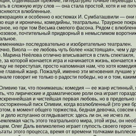
анция, отделявшая прежние, литературно точные переводы 
ать в сложную игру слов — она стала простой, хотя и не по
ъясняются влюбленные.
о декорациях и особенно о костюмах И. Сумбаташвили — они
 но еще и ироничны, комедийны, театральны. Траурное по
урное, но при том Весьма смелого фасона. Рядом с влюбле
розовое, почтительный придворный в немыслимом воротнике
альное.
ременника» последовательно и изобретательно театрален.
нечно, Виола — ее любовь чуть более «настоящая», чем у др
. Марина Неёлова отлично вписывается в стиль спектакля, 
е, за которой кончается игра и начинается жизнь, кончается
ницу не переступая, просто напоминая нам, что хотя комеди
не главный жанр. Пожалуй, именно эти мгновения лучшие у
але говорит не только о радости победы, но и о том, каки
Оливию так, что понимаешь: комедия — ее жанр истинный, я
ь, что лирические и драматические роли она играет горазд
искреннейшая и чистейшая первая любовь, но в предельн
 восторженный писк Оливии, когда возлюбленный (это уже б
потом, в момент общего торжества, бедная девочка, совсем 
 и дело испуганно оглядывается: здесь ли он, не исчез ли.
млемая часть этого театрального мира, этой игры, он необ
щем. Олег Даль великолепно играет глупость своего героя
льтаты этого процесса, время от времени толчками выплес