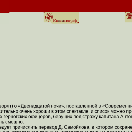
»
оворят) о «Двенадцатой ночи», поставленной в «Современ
тельно очень хороши в этом спектакле, и список можно пр
вух герцогских офицеров, берущих под стражу капитана Анто
нь смешно.
едует причислить перевод Д. Самойлова, в котором сохране