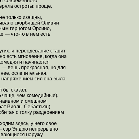
от современного
теряла остроты; проще,
 не только изящны,
крывало скорбящей Оливии
нным герцогом Орсино,
 — что-то в нем есть
угих, и переодевание ставит
но есть мгновения, когда она
 комедия и начинается
я — вещь прекрасная, но для
 нее, ослепительная,
м напряжением сил она была
 бы сказал,
о чаще, чем комедийные).
о наивном и смешном
рат Виолы Себастьян)
сбитая с толку раздвоением
ходим здесь, у него свое
 — сэр Эндрю непрерывно
кивающиеся наружу,