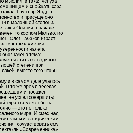
о мыслил, и такая чепуха
 посмешищем и снабжать сэра
ктакля. Глуп сэр Эндрю
стоинство и присуще оно
 ни в малейшей степени.
, как и Оливия в начале
овечен, то костюм Мальволио
шен. Олег Табаков играет
мастерстве и умении:
й уверенности налета
 обозначена тема:
очется стать господином.
 высшей степени при
, лакей, вместо того чтобы
му и в самом деле удалось
й. В то же время веселая
масшедшим и посажен
нее, не успел совершить).
й тиран (а может быть,
олио — это не только
трального мира. И смех над
язвительным, сатирическим.
очения, сочувствовать ему:
спектакль «Современника»