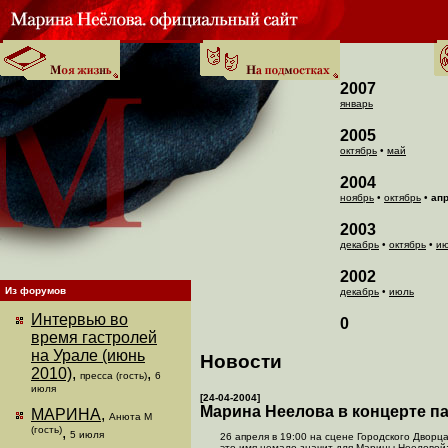
2007
январь
2005
октябрь
•
май
2004
ноябрь
•
октябрь
•
ап
2003
декабрь
•
октябрь
•
и
2002
Из форумов
декабрь
•
июль
Интервью во
0
время гастролей
на Урале (июнь
Новости
2010)
,
,
пресса (гость)
6
июля
[24-04-2004]
Марина Неелова в концерте п
МАРИНА
,
Анюта М
(гость)
,
5 июля
26 апреля в 19:00 на сцене Городского Дворца
это имя немало значит для Марины Нееловой;