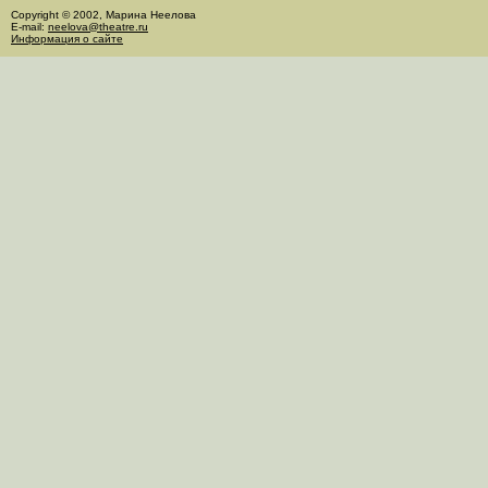
Copyright © 2002, Марина Неелова
E-mail:
neelova@theatre.ru
Информация о сайте