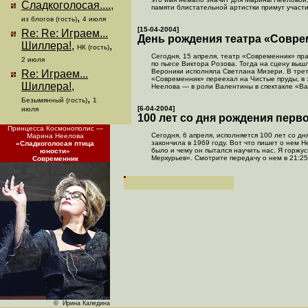
Сладкоголосая....
,
памяти блистательной артистки примут участ
,
из блогов (гость)
4 июля
[15-04-2004]
Re: Re: Играем...
День рождения театра «Совре
Шиллера!
,
,
НК (гость)
Сегодня, 15 апреля, театр «Современник» пр
2 июля
по пьесе Виктора Розова. Тогда на сцену выш
Вероники исполняла Светлана Мизери. В треть
Re: Играем...
«Современник» переехал на Чистые пруды, в
Шиллера!
,
Неелова — в роли Валентины в спектакле «В
,
Безымянный (гость)
1
[6-04-2004]
июля
100 лет со дня рождения пер
Принцесса Космонополис —
Сегодня, 6 апреля, исполняется 100 лет со 
Марина Неелова
закончила в 1969 году. Вот что пишет о нем 
«Сладкоголосая птица
было и чему он пытался научить нас. Я горжу
юности»
Меркурьев». Смотрите передачу о нем в 21:25
Современник
© Ирина Каледина