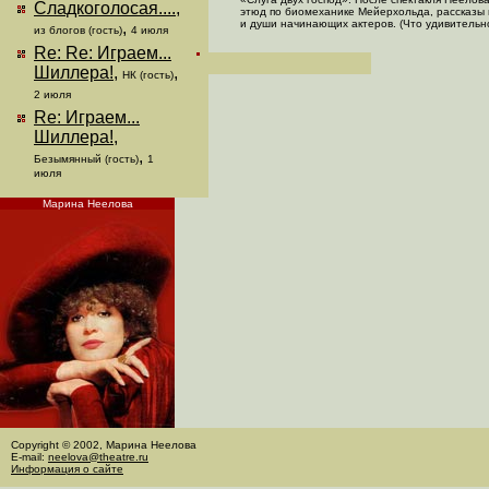
Сладкоголосая....
,
этюд по биомеханике Мейерхольда, рассказы 
и души начинающих актеров. (Что удивительно,
,
из блогов (гость)
4 июля
Re: Re: Играем...
Шиллера!
,
,
НК (гость)
2 июля
Re: Играем...
Шиллера!
,
,
Безымянный (гость)
1
июля
Марина Неелова
Copyright © 2002, Марина Неелова
E-mail:
neelova@theatre.ru
Информация о сайте