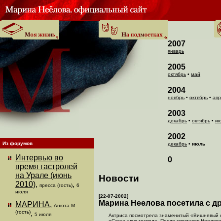
2007
январь
2005
октябрь
•
май
2004
ноябрь
•
октябрь
•
апр
2003
декабрь
•
октябрь
•
и
2002
Из форумов
декабрь
•
июль
Интервью во
0
время гастролей
на Урале (июнь
Новости
2010)
,
,
пресса (гость)
6
июля
[22-07-2002]
Марина Неелова посетила с д
МАРИНА
,
Анюта М
(гость)
,
5 июля
Актриса посмотрела знаменитый «Вишневый са
«Слуга двух господ». После спектакля Неелов