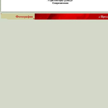
«Три сестры (1982)»
Современник