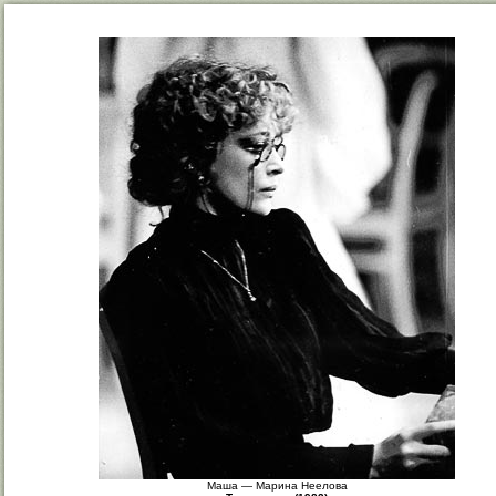
Маша — Марина Неелова