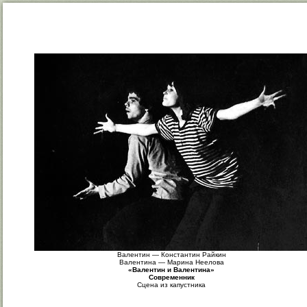
Валентин — Константин Райкин
Валентина — Марина Неелова
«Валентин и Валентина»
Современник
Сцена из капустника