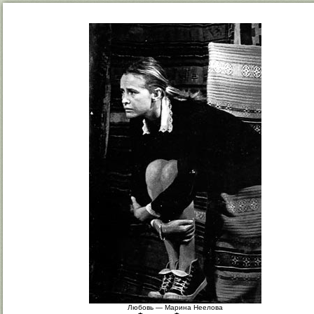
Любовь — Марина Неелова