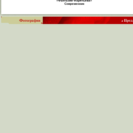
«Фантазии Фарятьева»
Современник